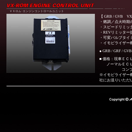
ＶＸロム･エンジンコントロールユニット
【 GRB / GVB V
・燃調／点火時期
・スピードリミッ
・REVリミッター
・可変バルブタイ
・イモビライザー
● GRB / GRF / GVB
■ 価格：
現車ＥＣ
ノーマルＥＣ
コン
※イモビライザー機
社にお送りいただ